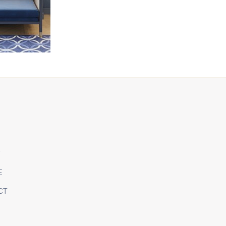
U
T
E
CT
E