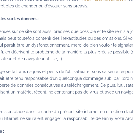
ceptibles de changer ou d’évoluer sans préavis.
les sur les données :
nues sur ce site sont aussi précises que possible et le site remis à jo
mais peut toutefois contenir des inexactitudes ou des omissions. Si v
ui parait être un dysfonctionnement, merci de bien vouloir le signaler
r, en décrivant le problème de la manière la plus précise possible 
teur et de navigateur utilisé, …).
 se fait aux risques et périls de l’utilisateur et sous sa seule respon
it être tenu responsable d’un quelconque dommage subi par l’ordinat
erte de données consécutives au téléchargement. De plus, l’utilisate
lisant un matériel récent, ne contenant pas de virus et avec un navig
mis en place dans le cadre du présent site internet en direction d’au
au Internet ne sauraient engager la responsabilité de Fanny Rozé Arch
e :