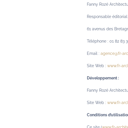
Fanny Rozé Architect
Responsable éditorial 
61 avenus des Bretagn
Téléphone : 01 82 83 
Email :
agence@fr-arc
Site Web :
www.fr-arc
Développement
:
Fanny Rozé Architect
Site Web :
www.fr-arc
Conditions d’utilisation
Ce site (
www.fr-archi