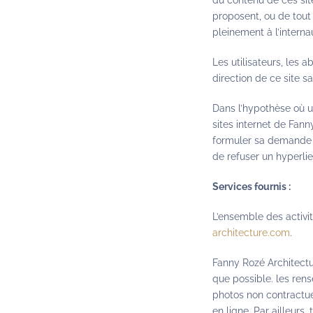
du contenu de ces sit
proposent, ou de tout 
pleinement à l’internau
Les utilisateurs, les 
direction de ce site s
Dans l’hypothèse où un
sites internet de Fann
formuler sa demande d
de refuser un hyperlien
Services fournis :
L’ensemble des activit
architecture.com
.
Fanny Rozé Architectur
que possible. les rens
photos non contractue
en ligne. Par ailleurs,