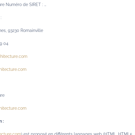
ure Numéro de SIRET : …
:
es, 93230 Romainville
39 04
hitecture.com
hitecture.com
ure
hitecture.com
 :
tecture.com
) est proposé en différents langages web (HTML, HTML5, J