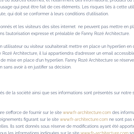
es ou sources externes, et notamment des informations, produits ou s
usage qui peut être fait de ces éléments. Les risques liés à cette ut
te, qui doit se conformer à leurs conditions d’utilisation.
abonnés et les visiteurs des sites internet ne peuvent pas mettre en p
ans l’autorisation expresse et préalable de Fanny Rozé Architecture.
 utilisateur ou visiteur souhaiterait mettre en place un hyperlien en 
y Rozé Architecture, il lui appartiendra d’adresser un email accessible 
e mise en place d’un hyperlien. Fanny Rozé Architecture se réserve 
 sans avoir à en justifier sa décision.
és de la société ainsi que ses informations sont présentés sur notre 
e s’efforce de fournir sur le site
www.fr-architecture.com
des informa
eignements figurant sur le site
www.fr-architecture.com
ne sont pas e
lles. Ils sont donnés sous réserve de modifications ayant été apport
 tous les informations indiquées sur le site
www.fr-architecture.com
so