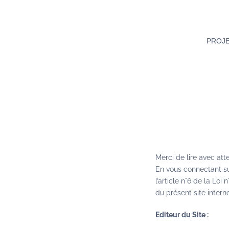
Passer
au
contenu
PROJ
Merci de lire avec att
En vous connectant su
l’article n°6 de la Lo
du présent site intern
Editeur du Site :