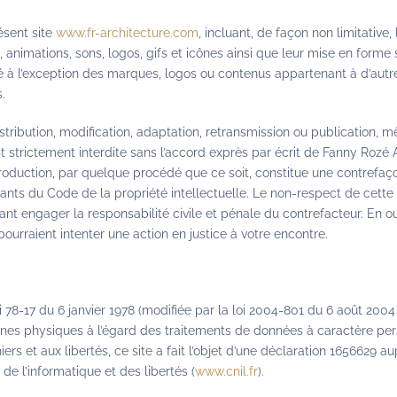
ésent site
www.fr-architecture.com
, incluant, de façon non limitative
, animations, sons, logos, gifs et icônes ainsi que leur mise en forme 
té à l’exception des marques, logos ou contenus appartenant à d’autr
.
stribution, modification, adaptation, retransmission ou publication, m
t strictement interdite sans l’accord exprès par écrit de Fanny Rozé 
roduction, par quelque procédé que ce soit, constitue une contrefaç
ivants du Code de la propriété intellectuelle. Le non-respect de cette 
t engager la responsabilité civile et pénale du contrefacteur. En out
urraient intenter une action en justice à votre encontre.
78-17 du 6 janvier 1978 (modifiée par la loi 2004-801 du 6 août 2004 
nes physiques à l’égard des traitements de données à caractère pers
hiers et aux libertés, ce site a fait l’objet d’une déclaration 1656629 a
e l’informatique et des libertés (
www.cnil.fr
).