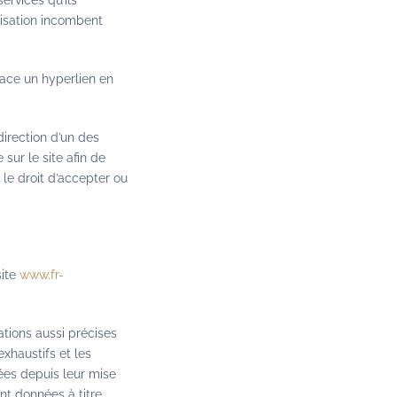
ervices qu’ils
ilisation incombent
lace un hyperlien en
direction d’un des
sur le site afin de
le droit d’accepter ou
site
www.fr-
tions aussi précises
xhaustifs et les
ées depuis leur mise
nt données à titre