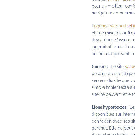
pour un meilleur conf
navigateurs modernes 
L’
agence web AntheD
et une mise à jour fiab
devra donc s’assurer d
jugerait utile. n’est e
ou indirect pouvant e
Cookies
: Le site
www.
besoins de statistique
serveur du site que vo
simple fichier texte a
site ne peuvent être f
Liens hypertextes :
Les
disponibles sur Inter
connexion avec ses sit
garantit. Elle ne peu